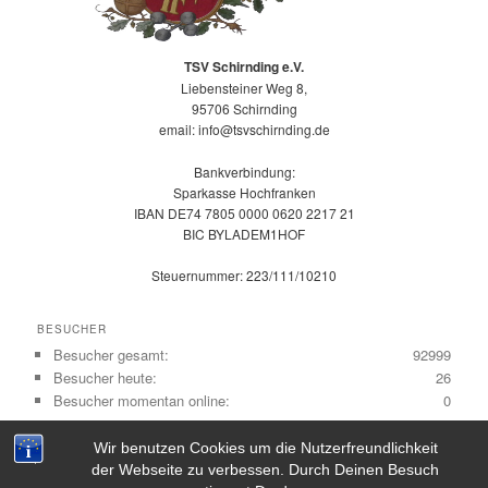
TSV Schirnding e.V.
Liebensteiner Weg 8,
95706 Schirnding
email: info@tsvschirnding.de
Bankverbindung:
Sparkasse Hochfranken
IBAN DE74 7805 0000 0620 2217 21
BIC BYLADEM1HOF
Steuernummer: 223/111/10210
BESUCHER
Besucher gesamt:
92999
Besucher heute:
26
Besucher momentan online:
0
Wir benutzen Cookies um die Nutzerfreundlichkeit
der Webseite zu verbessen. Durch Deinen Besuch
(c) 2023 TSV Schirnding e.V. |
Kontakt
|
Impressum
|
Datenschutz
|
Cookies