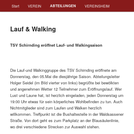
Hauptmenü
ABTEILUNGEN
Start
VEREIN
VEREINSHEIM
Zum Inhalt wechseln
TSV Schirnding e.V.
Lauf & Walking
TSV Schirnding eröffnet Lauf- und Walkingsaison
Die Lauf-und Walkinggruppe des TSV Schirnding eröffnete am
Donnerstag, den 05.Mai die diesjährige Saison. Abteilungsleiter
Holger Seidel (im Bild vierter von links) begrüßte bei bewölkten
und angenehmen Wetter 12 Teilnehmer zum Eröffnungslauf. Wer
Lust und Laune hat, ist herzlich eingeladen, jeden Donnerstag um
19:00 Uhr etwas für sein körperliches Wohlbefinden zu tun. Auch
Nichtmitglieder sind zum Laufen und Walken herzlich
willkommen. Treffpunkt ist die Bushaltestelle in der Waldsassener
Straße. Von dort geht es zum Parkplatz an der Blausäulenlinie,
wo drei verschiedene Strecken zur Auswahl stehen.